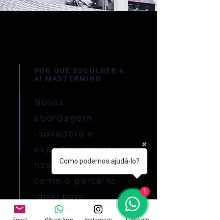
POR QUE ESCOLHER A
AI MASTERMIND
Nossa
abordagem
inovadora e
expertise em IA
Como podemos ajudá-lo?
nos destacam
como o parceiro
1
ideal para
impulsionar a
Email
WhatsApp
Instagram
LinkedIn