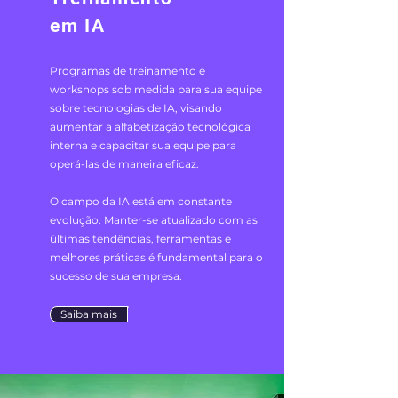
em IA
Programas de treinamento e
workshops sob medida para sua equipe
sobre tecnologias de IA, visando
aumentar a alfabetização tecnológica
interna e capacitar sua equipe para
operá-las de maneira eficaz.
O campo da IA está em constante
evolução. Manter-se atualizado com as
últimas tendências, ferramentas e
melhores práticas é fundamental para o
sucesso de sua empresa.
Saiba mais