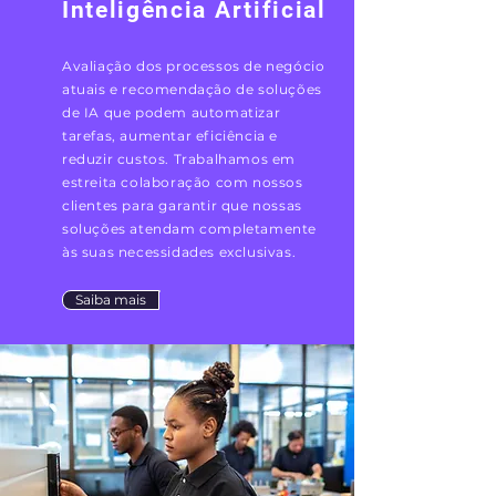
Inteligência Artificial
Avaliação dos processos de negócio
atuais e recomendação de soluções
de IA que podem automatizar
tarefas, aumentar eficiência e
reduzir custos. Trabalhamos em
estreita colaboração com nossos
clientes para garantir que nossas
soluções atendam completamente
às suas necessidades exclusivas.
Saiba mais