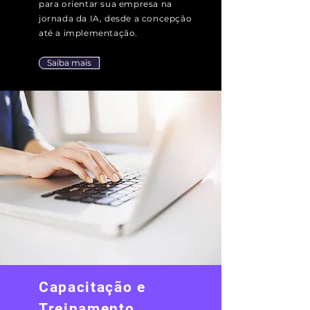
para orientar sua empresa na
jornada da IA, desde a concepção
até a implementação.
Saiba mais
Capacitação e
Treinamento