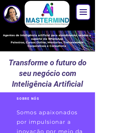
Agentes de
inteligência artificial para atendimento, vendas e
suporte via WhatsApp
Palestras, Cursos Online, Mentorias, Treinamentos
Corporativos e Consultoria
Transforme o futuro do
seu negócio com
Inteligência Artificial
SOBRE NÓS
Somos apaixonados
por impulsionar a
inovação por meio da