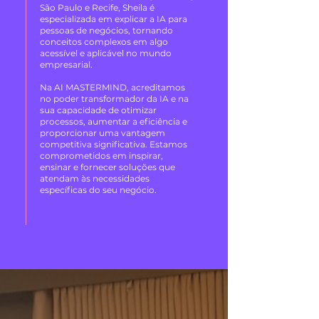
São Paulo e Recife, Sheila é
especializada em explicar a IA para
pessoas de negócios, tornando
conceitos complexos em algo
acessível e aplicável no mundo
empresarial.
Na AI MASTERMIND, acreditamos
no poder transformador da IA e na
sua capacidade de otimizar
processos, aumentar a eficiência e
proporcionar uma vantagem
competitiva significativa. Estamos
comprometidos em inspirar,
ensinar e fornecer soluções que
atendam às necessidades
específicas do seu negócio.