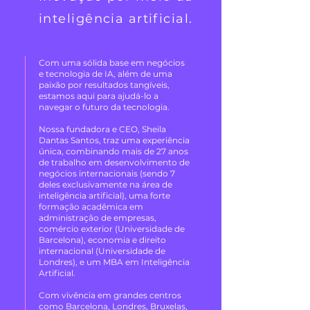
inteligência artificial.
Com uma sólida base em negócios
e tecnologia de IA, além de uma
paixão por resultados tangíveis,
estamos aqui para ajudá-lo a
navegar o futuro da tecnologia.
Nossa fundadora e CEO, Sheila
Dantas Santos, traz uma experiência
única, combinando mais de 27 anos
de trabalho em desenvolvimento de
negócios internacionais (sendo 7
deles exclusivamente na área de
inteligência artificial), uma forte
formação acadêmica em
administração de empresas,
comércio exterior (Universidade de
Barcelona), economia e direito
internacional (Universidade de
Londres), e um MBA em Inteligência
Artificial.
Com vivência em grandes centros
como Barcelona, Londres, Bruxelas,