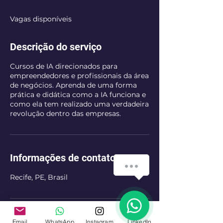
c
e
Vagas disponíveis
r
r
a
Descrição do serviço
d
o
Cursos de IA direcionados para
empreendedores e profissionais da área
de negócios. Aprenda de uma forma
prática e didática como a IA funciona e
como ela tem realizado uma verdadeira
revolução dentro das empresas.
Informações de contato
Recife, PE, Brasil
Email
WhatsApp
Instagram
LinkedIn