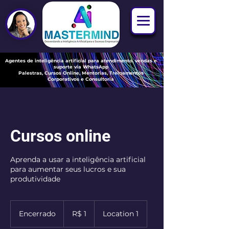
Agentes de
inteligência artificial para atendimento, vendas e
suporte via WhatsApp
Palestras, Cursos Online, Mentorias, Treinamentos
Corporativos e Consultoria
Cursos online
Aprenda a usar a inteligência artificial
para aumentar seus lucros e sua
produtividade
1
Real
Encerrado
E
R$ 1
Location 1
brasileiro
n